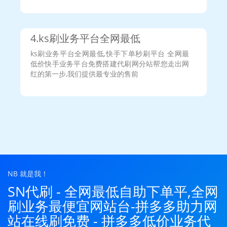
用户852***349说：
要是能有宣传功能的话，这个平台肯定
更受欢迎
用户583***110说：
ui好一点，背景好一点，加油吧
用户918***577说：
建议可以去发广告，宣传自己的网址
4.ks刷业务平台全网最低
哦，贴吧里还是有很多人玩的
用户557***691说：
下单速度要快
ks刷业务平台全网最低,快手下单秒刷平台 全网最
用户316***481说：
希望继续努力，还不错
低价快手业务平台免费搭建代刷网分站帮您走出网
用户343***331说：
免费的再多点
红的第一步,我们提供最专业的售前
用户340***317说：
速度快
用户356***078说：
刷豪华黄钻
用户555***605说：
很好啊
用户954***293说：
好好努力
用户314***137说：
希望多出来刷东西的
NB 就是我！
SN代刷 - 全网最低自助下单平,全网
刷业务最便宜网站台-拼多多助力网
站在线刷免费 - 拼多多低价业务代