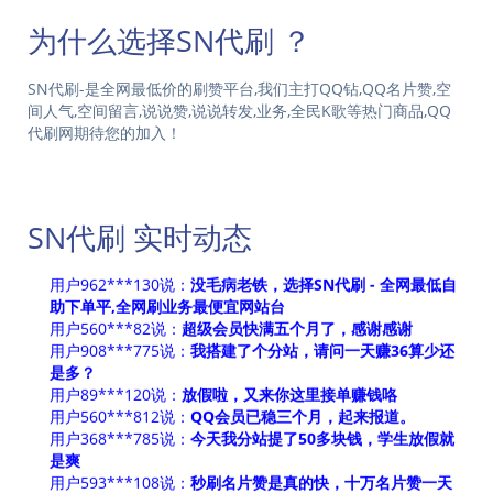
为什么选择SN代刷 ？
SN代刷-是全网最低价的刷赞平台,我们主打QQ钻,QQ名片赞,空
间人气,空间留言,说说赞,说说转发,业务,全民K歌等热门商品,QQ
代刷网期待您的加入！
SN代刷 实时动态
SN代刷 - 全网最低自助下单平,全网刷业务最便宜网站台 宗
旨：君子爱财助之有道，锦诚业务网诚信做事，一诺千金！
用户962***130说：
没毛病老铁，选择SN代刷 - 全网最低自
助下单平,全网刷业务最便宜网站台
用户560***82说：
超级会员快满五个月了，感谢感谢
用户908***775说：
我搭建了个分站，请问一天赚36算少还
是多？
用户89***120说：
放假啦，又来你这里接单赚钱咯
用户560***812说：
QQ会员已稳三个月，起来报道。
用户368***785说：
今天我分站提了50多块钱，学生放假就
是爽
用户593***108说：
秒刷名片赞是真的快，十万名片赞一天
就到了