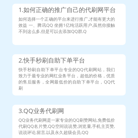
用户331***032说：
今天提了32元，美滋滋……
1.如何正确的推广自己的代刷网平台
用户916***675说：
在你这搭建了个专业版分站，我要努力
宣传！争取一天提现50+元！！！
如何选择一个正确的平台来进行推广,才能有更大的
用户906***311说：
这里东西质量真的不错，快刷名片赞基
效益 一、腾讯QQ 坐拥1亿纯活跃用户,虽然你接触
本上秒刷，感谢站长提供平台！
不到这么多,但是可以去添加QQ群,Q
用户97***097说：
老板，提现的56块钱秒到账，怎么做到
的？
用户508***111说：
新手看价格，老手求品质，而牛逼的我
搭建分站赚钱
2.快手秒刷自助下单平台
用户868***342说：
感谢站长提供这么好的平台给我们接
单，支持到底！！！
快手秒刷自助下单平台专业的QQ代刷网站，我们
用户599***017说：
用这个接单卖给同学，还挺赚钱的耶！
致力于最专业的网红业务平台，超低的价格，优质
抱拳了
的售后服务，全网最低价的自助下单平台，QQ代
用户367***788说：
每天来领100赞，美滋滋(～￣▽￣)～
刷
用户509***148说：
18块的买超会都三个月了还在，帮女朋
友也开了个哈哈哈！
用户511***681说：
666，终于更新了抽奖
用户910***769说：
非常好，以后要来就来这里
3.QQ业务代刷网
用户325***178说：
更好宣传
QQ业务代刷网是一家专业的QQ刷赞网站,免费低价
用户325***178说：
刷更多的赞
代刷QQ名片赞,QQ空间说说赞,浏览量,手机主页赞,
用户568***382说：
666
说说评论,留言,以及永久超级会员,QQ
用户353***251说：
很有诚信，刷的很快，推荐这个平台