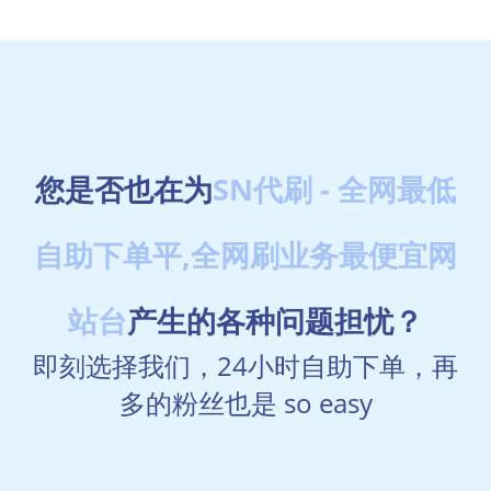
用户60***212说：
超级会员已稳定6个月，不多bb，有事没
事都会来你这里下两单
用户532***988说：
从你们网站刚开我就搭建了个分站，这
么多天也赚了两千多了，你们挺诚信的
用户507***121说：
我是分站长，每天提现10+元，虽然不
多但是起码是自己努力挣的钱！
用户539***201说：
今天在你网站进货，一天挣了39块钱啊
用户303***963说：
名片赞的真的快，会员也稳定快三个月
您是否也在为
SN代刷 - 全网最低
了
用户156***909说：
啥时候搞活动多送点福利呗
用户97***631说：
好便宜啊8毛一万名片赞
自助下单平,全网刷业务最便宜网
用户395***821说：
豪华绿钻两个月了还没掉耶
用户386***163说：
我是分站站长，我要努力赚钱！
用户931***069说：
下面这个分享领赞活动我一天领了1万
站台
产生的各种问题担忧？
多赞啊
用户322***392说：
客服态度真的好好啊
即刻选择我们，24小时自助下单，再
用户966***861说：
相信你们平台会越来越好，加油！
用户586***768说：
超会已稳一个月，前来反馈。感谢平台
多的粉丝也是 so easy
用户909***112说：
在你这里下单520说说赞追到个女朋
友！！！值。
用户368***423说：
今天活动好多啊，感觉要爱上你这个平
台了