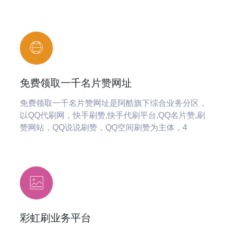
免费领取一千名片赞网址
免费领取一千名片赞网址是阿酷旗下综合业务分区，
以QQ代刷网，快手刷赞,快手代刷平台,QQ名片赞,刷
赞网站，QQ说说刷赞，QQ空间刷赞为主体，4
彩虹刷业务平台