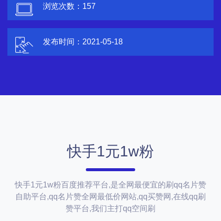
浏览次数：
157
发布时间：2021-05-18
快手1元1w粉
快手1元1w粉百度推荐平台,是全网最便宜的刷qq名片赞
自助平台,qq名片赞全网最低价网站,qq买赞网,在线qq刷
赞平台,我们主打qq空间刷