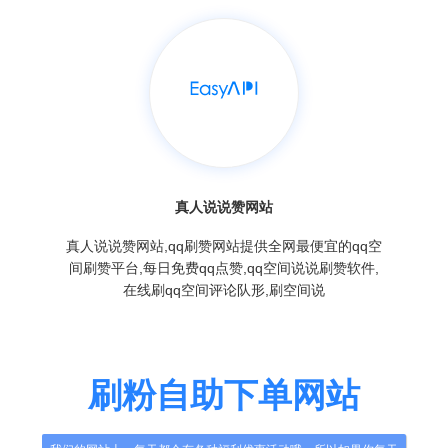
真人说说赞网站
真人说说赞网站,qq刷赞网站提供全网最便宜的qq空
间刷赞平台,每日免费qq点赞,qq空间说说刷赞软件,
在线刷qq空间评论队形,刷空间说
刷粉自助下单网站