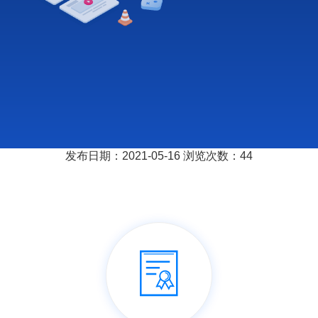
发布日期：2021-05-16
浏览次数：
44