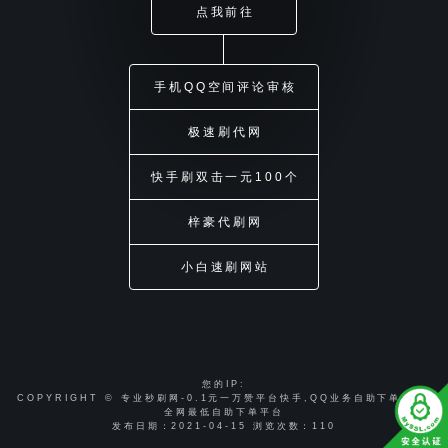
点我前往
手机QQ空间评论审核
极速刷代网
快手刷双击一元100个
梓豪代刷网
小白速刷网站
您的IP:
COPYRIGHT © 专业秒刷网-0.1元一万赞平台快手,QQ业务自助下单平台,
全网最低自助下单平台
发布日期：2021-04-15 浏览次数：
110