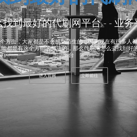
找到最好的代刷网平台 - - 业
个方面，大家都是不会感到陌生的，因为现在有很多人都
都是有这个方面的想法的，那么代刷网怎么去找到好的平台
平台
进入官网
立即前往