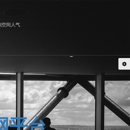
刷空间人气
网平台