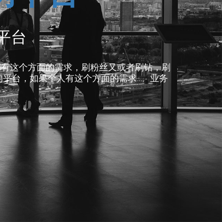
务平台
有这个方面的需求，刷粉丝又或者刷钻，刷
，如果个人有这个方面的需求...,- 业务