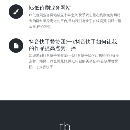
ks低价刷业务网站
ks低价刷业务网站成立十年之久,快手双击量在线刷免费网站
专为网红量身定做的平台,目前我们有快手在线刷赞,刷双击播
放量,评论等热
抖音快手赞赞团(一):抖音快手如何让我
的作品提高点赞、播
欢迎来到抖音快手赞赞团(一):抖音快手如何让我的作品提高
点赞、播网口碑全网最好,网红粉丝购买平台-抖音快手赞赞
团(一):抖音快手
tb