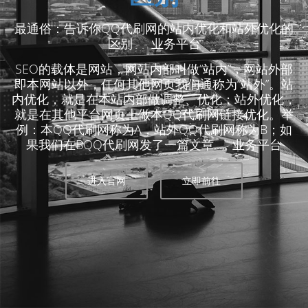
最通俗：告诉你QQ代刷网的站内优化和站外优化的
区别 - - 业务平台
SEO的载体是网站，网站内部叫做“站内”，网站外部
即本网站以外，任何其他网页我们通称为“站外”。站
内优化，就是在本站内部做调整、优化；站外优化，
就是在其他平台网页上做本QQ代刷网链接优化。举
例：本QQ代刷网称为A，站外QQ代刷网称为B；如
果我们在BQQ代刷网发了一篇文章...,- 业务平台
进入官网
立即前往